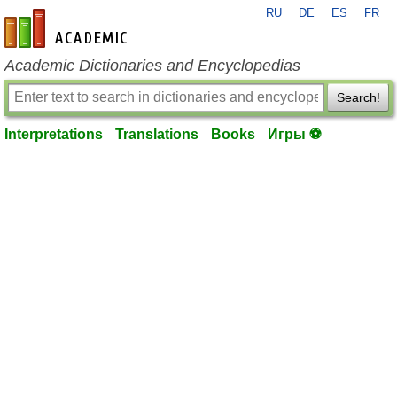
RU
DE
ES
FR
en-academic.com
Academic Dictionaries and Encyclopedias
Search!
Interpretations
Translations
Books
Игры ⚽