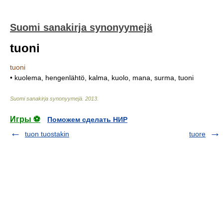
Suomi sanakirja synonyymejä
tuoni
tuoni
• kuolema, hengenlähtö, kalma, kuolo, mana, surma, tuoni
Suomi sanakirja synonyymejä
.
2013
.
Игры ⚽
Поможем сделать НИР
tuon tuostakin
tuore