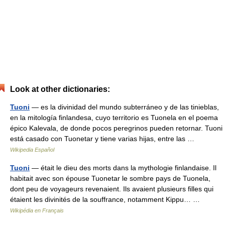
Look at other dictionaries:
Tuoni
— es la divinidad del mundo subterráneo y de las tinieblas,
en la mitología finlandesa, cuyo territorio es Tuonela en el poema
épico Kalevala, de donde pocos peregrinos pueden retornar. Tuoni
está casado con Tuonetar y tiene varias hijas, entre las …
Wikipedia Español
Tuoni
— était le dieu des morts dans la mythologie finlandaise. Il
habitait avec son épouse Tuonetar le sombre pays de Tuonela,
dont peu de voyageurs revenaient. Ils avaient plusieurs filles qui
étaient les divinités de la souffrance, notamment Kippu… …
Wikipédia en Français