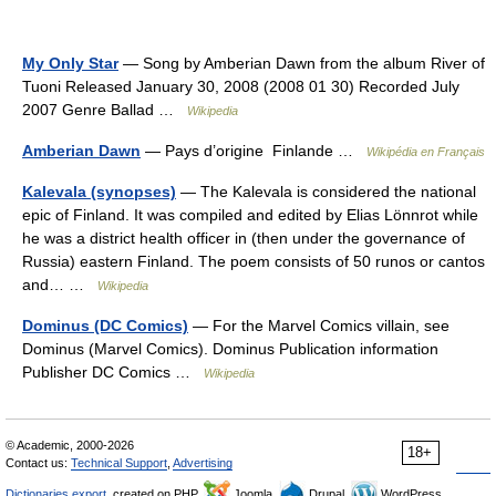
My Only Star
— Song by Amberian Dawn from the album River of
Tuoni Released January 30, 2008 (2008 01 30) Recorded July
2007 Genre Ballad …
Wikipedia
Amberian Dawn
— Pays d’origine Finlande …
Wikipédia en Français
Kalevala (synopses)
— The Kalevala is considered the national
epic of Finland. It was compiled and edited by Elias Lönnrot while
he was a district health officer in (then under the governance of
Russia) eastern Finland. The poem consists of 50 runos or cantos
and… …
Wikipedia
Dominus (DC Comics)
— For the Marvel Comics villain, see
Dominus (Marvel Comics). Dominus Publication information
Publisher DC Comics …
Wikipedia
© Academic, 2000-2026
18+
Contact us:
Technical Support
,
Advertising
Dictionaries export
, created on PHP,
Joomla,
Drupal,
WordPress,