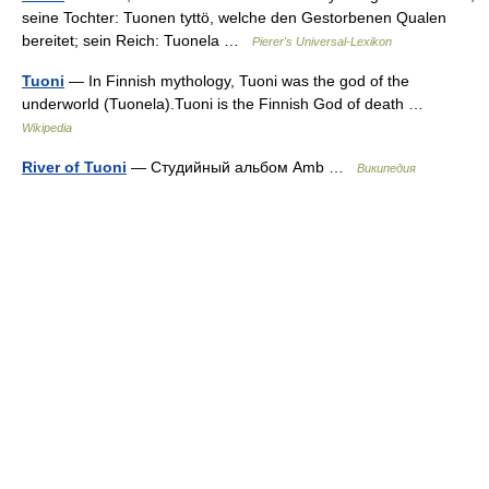
seine Tochter: Tuonen tyttö, welche den Gestorbenen Qualen
bereitet; sein Reich: Tuonela …
Pierer's Universal-Lexikon
Tuoni
— In Finnish mythology, Tuoni was the god of the
underworld (Tuonela).Tuoni is the Finnish God of death …
Wikipedia
River of Tuoni
— Студийный альбом Amb …
Википедия